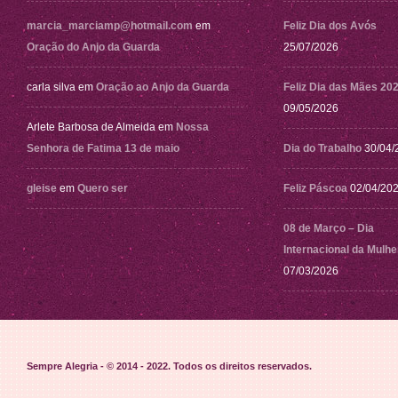
marcia_marciamp@hotmail.com
em
Feliz Dia dos Avós
Oração do Anjo da Guarda
25/07/2026
carla silva
em
Oração ao Anjo da Guarda
Feliz Dia das Mães 20
09/05/2026
Arlete Barbosa de Almeida
em
Nossa
Senhora de Fatima 13 de maio
Dia do Trabalho
30/04/
gleise
em
Quero ser
Feliz Páscoa
02/04/20
08 de Março – Dia
Internacional da Mulhe
07/03/2026
Sempre Alegria - © 2014 - 2022
. Todos os direitos reservados.