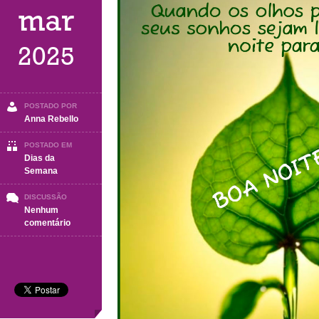
mar
2025
POSTADO POR
Anna Rebello
POSTADO EM
Dias da
Semana
DISCUSSÃO
Nenhum
em
comentário
BOA
NOITE