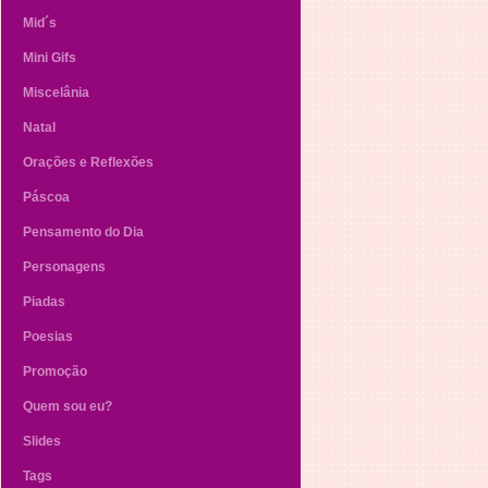
Mid´s
Mini Gifs
Miscelânia
Natal
Orações e Reflexões
Páscoa
Pensamento do Dia
Personagens
Piadas
Poesias
Promoção
Quem sou eu?
Slides
Tags