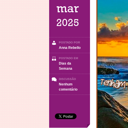
mar
2025
POSTADO POR
Anna Rebello
POSTADO EM
Dias da
Semana
DISCUSSÃO
Nenhum
em
comentário
BOA
NOITE