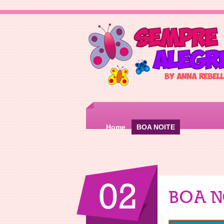
Home
BOA NOITE
02
BOA N