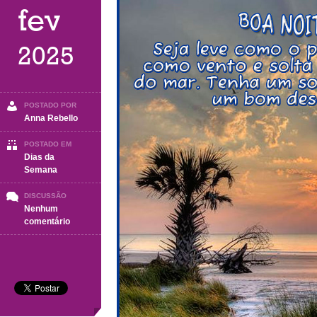
fev
2025
POSTADO POR
Anna Rebello
POSTADO EM
Dias da
Semana
DISCUSSÃO
Nenhum
em
comentário
BOA
NOITE