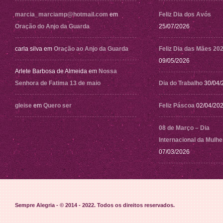
marcia_marciamp@hotmail.com
em
Feliz Dia dos Avós
Oração do Anjo da Guarda
25/07/2026
carla silva
em
Oração ao Anjo da Guarda
Feliz Dia das Mães 20
09/05/2026
Arlete Barbosa de Almeida
em
Nossa
Senhora de Fatima 13 de maio
Dia do Trabalho
30/04/
gleise
em
Quero ser
Feliz Páscoa
02/04/20
08 de Março – Dia
Internacional da Mulhe
07/03/2026
Sempre Alegria - © 2014 - 2022
. Todos os direitos reservados.