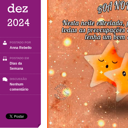
dez
2024
POSTADO POR
Anna Rebello
POSTADO EM
Dias da
Semana
DISCUSSÃO
Nenhum
em
comentário
BOA
NOITE