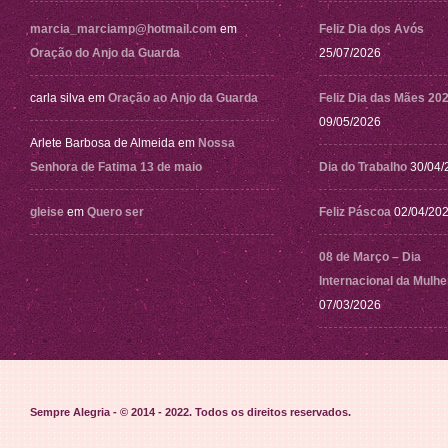
marcia_marciamp@hotmail.com
em
Feliz Dia dos Avós
Oração do Anjo da Guarda
25/07/2026
carla silva
em
Oração ao Anjo da Guarda
Feliz Dia das Mães 20
09/05/2026
Arlete Barbosa de Almeida
em
Nossa
Senhora de Fatima 13 de maio
Dia do Trabalho
30/04/
gleise
em
Quero ser
Feliz Páscoa
02/04/20
08 de Março – Dia
Internacional da Mulhe
07/03/2026
Sempre Alegria - © 2014 - 2022
. Todos os direitos reservados.