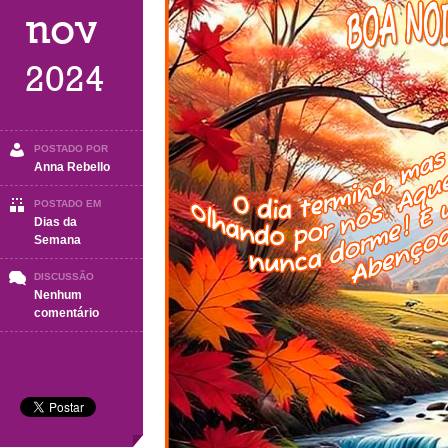
nov
2024
POSTADO POR
Anna Rebello
POSTADO EM
Dias da
Semana
DISCUSSÃO
Nenhum
em
comentário
BOA
NOITE