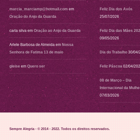
marcia_marciamp@hotmail.com
em
Feliz Dia dos Avós
Oração do Anjo da Guarda
25/07/2026
carla silva
em
Oração ao Anjo da Guarda
Feliz Dia das Mães 20
09/05/2026
Arlete Barbosa de Almeida
em
Nossa
Senhora de Fatima 13 de maio
Dia do Trabalho
30/04/
gleise
em
Quero ser
Feliz Páscoa
02/04/20
08 de Março – Dia
Internacional da Mulhe
07/03/2026
Sempre Alegria - © 2014 - 2022
. Todos os direitos reservados.