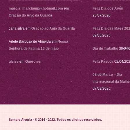
marcia_marciamp@hotmail.com
em
Feliz Dia dos Avós
Oração do Anjo da Guarda
25/07/2026
carla silva
em
Oração ao Anjo da Guarda
Feliz Dia das Mães 20
09/05/2026
Arlete Barbosa de Almeida
em
Nossa
Senhora de Fatima 13 de maio
Dia do Trabalho
30/04/
gleise
em
Quero ser
Feliz Páscoa
02/04/20
08 de Março – Dia
Internacional da Mulhe
07/03/2026
Sempre Alegria - © 2014 - 2022
. Todos os direitos reservados.