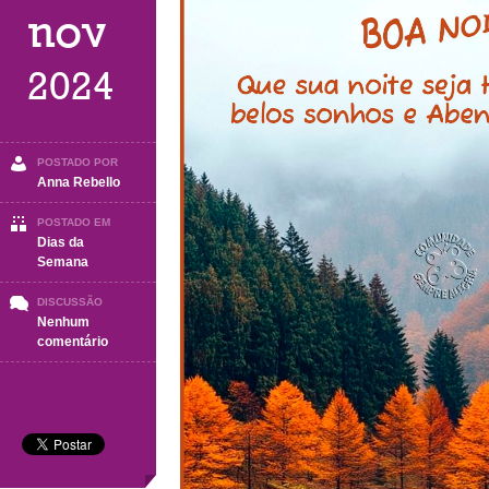
nov
2024
POSTADO POR
Anna Rebello
POSTADO EM
Dias da
Semana
DISCUSSÃO
Nenhum
em
comentário
BOA
NOITE