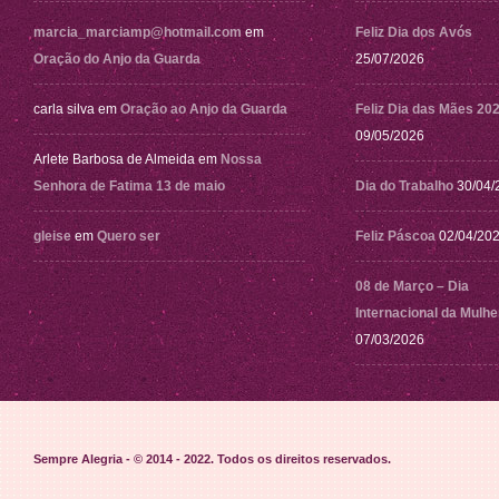
marcia_marciamp@hotmail.com
em
Feliz Dia dos Avós
Oração do Anjo da Guarda
25/07/2026
carla silva
em
Oração ao Anjo da Guarda
Feliz Dia das Mães 20
09/05/2026
Arlete Barbosa de Almeida
em
Nossa
Senhora de Fatima 13 de maio
Dia do Trabalho
30/04/
gleise
em
Quero ser
Feliz Páscoa
02/04/20
08 de Março – Dia
Internacional da Mulhe
07/03/2026
Sempre Alegria - © 2014 - 2022
. Todos os direitos reservados.