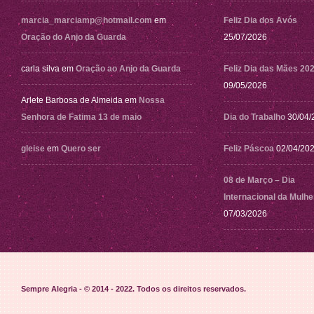
marcia_marciamp@hotmail.com
em
Feliz Dia dos Avós
Oração do Anjo da Guarda
25/07/2026
carla silva
em
Oração ao Anjo da Guarda
Feliz Dia das Mães 20
09/05/2026
Arlete Barbosa de Almeida
em
Nossa
Senhora de Fatima 13 de maio
Dia do Trabalho
30/04/
gleise
em
Quero ser
Feliz Páscoa
02/04/20
08 de Março – Dia
Internacional da Mulhe
07/03/2026
Sempre Alegria - © 2014 - 2022
. Todos os direitos reservados.