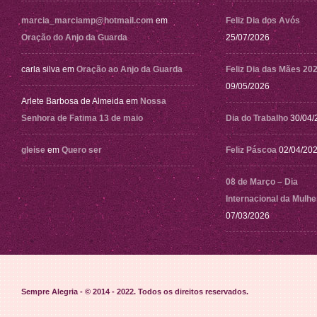
marcia_marciamp@hotmail.com
em
Feliz Dia dos Avós
Oração do Anjo da Guarda
25/07/2026
carla silva
em
Oração ao Anjo da Guarda
Feliz Dia das Mães 20
09/05/2026
Arlete Barbosa de Almeida
em
Nossa
Senhora de Fatima 13 de maio
Dia do Trabalho
30/04/
gleise
em
Quero ser
Feliz Páscoa
02/04/20
08 de Março – Dia
Internacional da Mulhe
07/03/2026
Sempre Alegria - © 2014 - 2022
. Todos os direitos reservados.