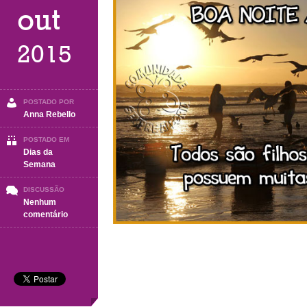
out
2015
POSTADO POR
Anna Rebello
POSTADO EM
Dias da
Semana
DISCUSSÃO
Nenhum
em
comentário
Boa
Noite