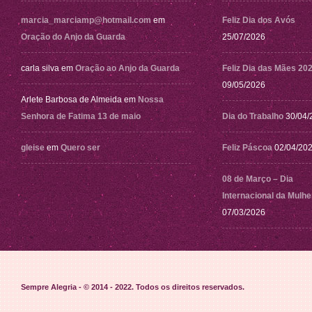
marcia_marciamp@hotmail.com
em
Feliz Dia dos Avós
Oração do Anjo da Guarda
25/07/2026
carla silva
em
Oração ao Anjo da Guarda
Feliz Dia das Mães 20
09/05/2026
Arlete Barbosa de Almeida
em
Nossa
Senhora de Fatima 13 de maio
Dia do Trabalho
30/04/
gleise
em
Quero ser
Feliz Páscoa
02/04/20
08 de Março – Dia
Internacional da Mulhe
07/03/2026
Sempre Alegria - © 2014 - 2022
. Todos os direitos reservados.