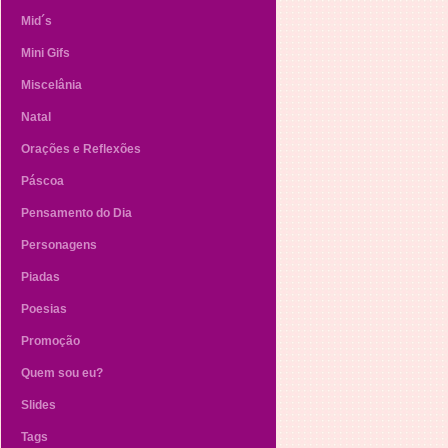
Mid´s
Mini Gifs
Miscelânia
Natal
Orações e Reflexões
Páscoa
Pensamento do Dia
Personagens
Piadas
Poesias
Promoção
Quem sou eu?
Slides
Tags