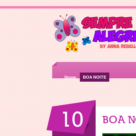
Home
BOA NOITE
10
BOA N