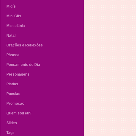
Mid´s
Mini Gifs
Miscelânia
Natal
Orações e Reflexões
Páscoa
Pensamento do Dia
Personagens
Piadas
Poesias
Promoção
Quem sou eu?
Slides
Tags