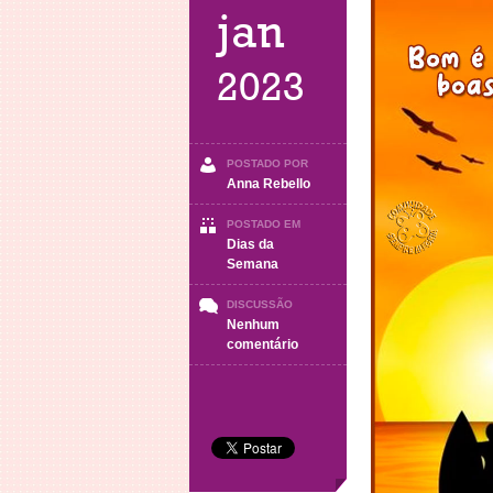
jan
2023
POSTADO POR
Anna Rebello
POSTADO EM
Dias da
Semana
DISCUSSÃO
Nenhum
em
comentário
BOA
NOITE