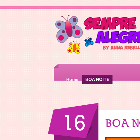
Home
BOA NOITE
16
BOA N