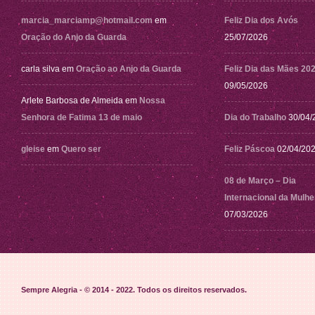
marcia_marciamp@hotmail.com
em
Feliz Dia dos Avós
Oração do Anjo da Guarda
25/07/2026
carla silva
em
Oração ao Anjo da Guarda
Feliz Dia das Mães 20
09/05/2026
Arlete Barbosa de Almeida
em
Nossa
Senhora de Fatima 13 de maio
Dia do Trabalho
30/04/
gleise
em
Quero ser
Feliz Páscoa
02/04/20
08 de Março – Dia
Internacional da Mulhe
07/03/2026
Sempre Alegria - © 2014 - 2022
. Todos os direitos reservados.