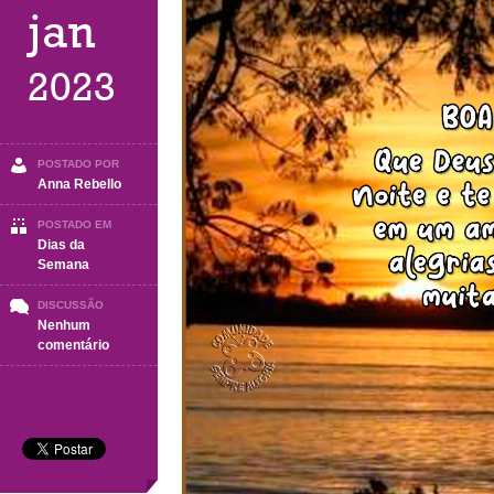
jan
2023
POSTADO POR
Anna Rebello
POSTADO EM
Dias da
Semana
DISCUSSÃO
Nenhum
em
comentário
BOA
NOITE