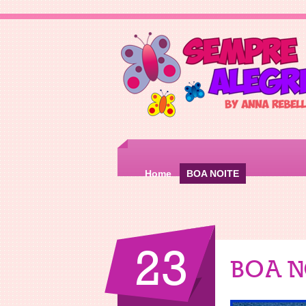
Home
BOA NOITE
23
BOA N