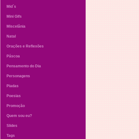
Mid´s
Mini Gifs
Miscelânia
Natal
Orações e Reflexões
Páscoa
Pensamento do Dia
Personagens
Piadas
Poesias
Promoção
Quem sou eu?
Slides
Tags