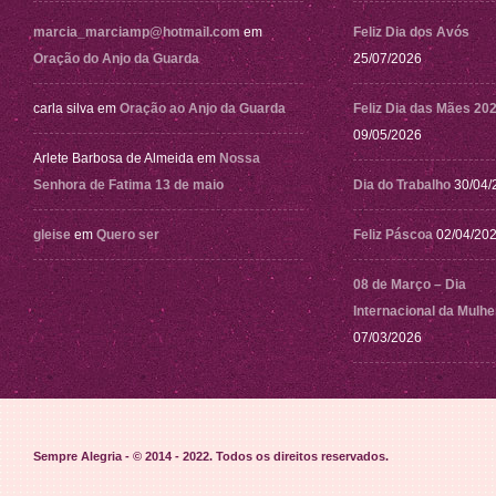
marcia_marciamp@hotmail.com
em
Feliz Dia dos Avós
Oração do Anjo da Guarda
25/07/2026
carla silva
em
Oração ao Anjo da Guarda
Feliz Dia das Mães 20
09/05/2026
Arlete Barbosa de Almeida
em
Nossa
Senhora de Fatima 13 de maio
Dia do Trabalho
30/04/
gleise
em
Quero ser
Feliz Páscoa
02/04/20
08 de Março – Dia
Internacional da Mulhe
07/03/2026
Sempre Alegria - © 2014 - 2022
. Todos os direitos reservados.