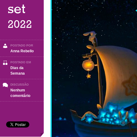
set
2022
POSTADO POR
Anna Rebello
POSTADO EM
Dias da
Semana
DISCUSSÃO
Nenhum
em
comentário
BOA
NOITE