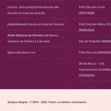
marcia_marciamp@hotmail.com
em
Feliz Dia dos Avós
Oração do Anjo da Guarda
25/07/2026
carla silva
em
Oração ao Anjo da Guarda
Feliz Dia das Mães 20
09/05/2026
Arlete Barbosa de Almeida
em
Nossa
Senhora de Fatima 13 de maio
Dia do Trabalho
30/04/
gleise
em
Quero ser
Feliz Páscoa
02/04/20
08 de Março – Dia
Internacional da Mulhe
07/03/2026
Sempre Alegria - © 2014 - 2022
. Todos os direitos reservados.