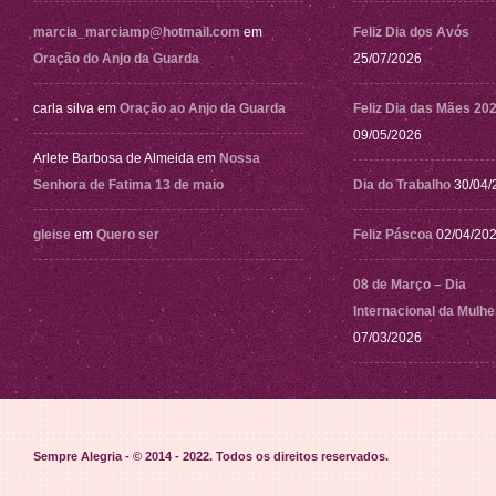
marcia_marciamp@hotmail.com
em
Feliz Dia dos Avós
Oração do Anjo da Guarda
25/07/2026
carla silva
em
Oração ao Anjo da Guarda
Feliz Dia das Mães 20
09/05/2026
Arlete Barbosa de Almeida
em
Nossa
Senhora de Fatima 13 de maio
Dia do Trabalho
30/04/
gleise
em
Quero ser
Feliz Páscoa
02/04/20
08 de Março – Dia
Internacional da Mulhe
07/03/2026
Sempre Alegria - © 2014 - 2022
. Todos os direitos reservados.