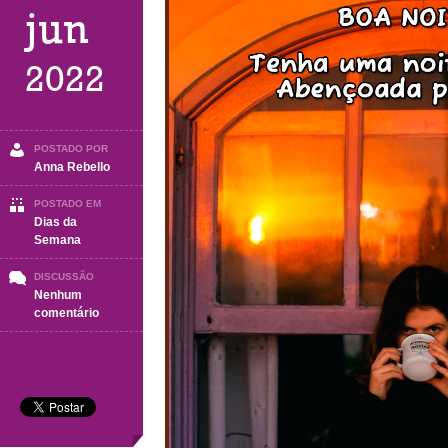
jun
2022
POSTADO POR
Anna Rebello
POSTADO EM
Dias da
Semana
DISCUSSÃO
Nenhum
em
comentário
BOA
NOITE