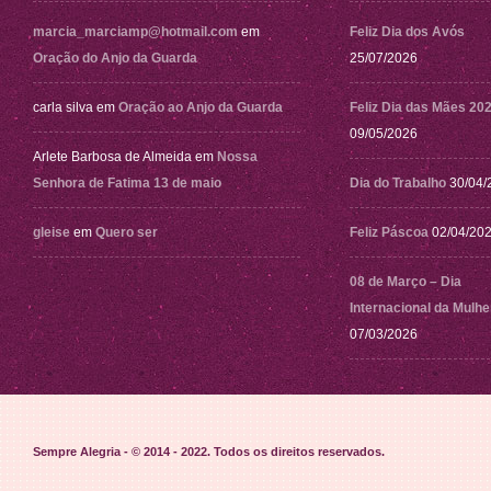
marcia_marciamp@hotmail.com
em
Feliz Dia dos Avós
Oração do Anjo da Guarda
25/07/2026
carla silva
em
Oração ao Anjo da Guarda
Feliz Dia das Mães 20
09/05/2026
Arlete Barbosa de Almeida
em
Nossa
Senhora de Fatima 13 de maio
Dia do Trabalho
30/04/
gleise
em
Quero ser
Feliz Páscoa
02/04/20
08 de Março – Dia
Internacional da Mulhe
07/03/2026
Sempre Alegria - © 2014 - 2022
. Todos os direitos reservados.