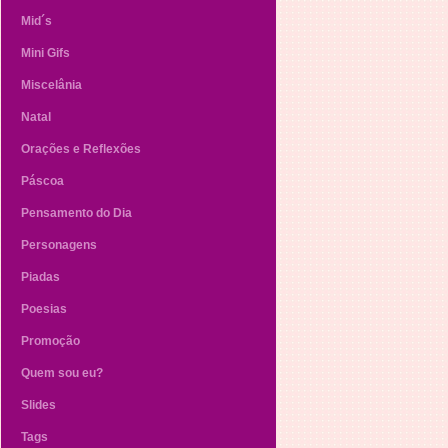
Mid´s
Mini Gifs
Miscelânia
Natal
Orações e Reflexões
Páscoa
Pensamento do Dia
Personagens
Piadas
Poesias
Promoção
Quem sou eu?
Slides
Tags