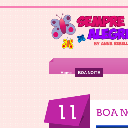
Home
BOA NOITE
11
BOA N