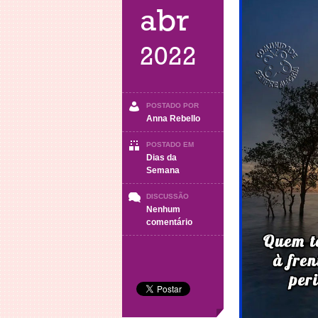
abr
2022
POSTADO POR
Anna Rebello
POSTADO EM
Dias da
Semana
DISCUSSÃO
Nenhum
em
comentário
BOA
NOITE