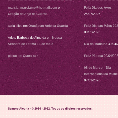
marcia_marciamp@hotmail.com
em
Feliz Dia dos Avós
Oração do Anjo da Guarda
25/07/2026
carla silva
em
Oração ao Anjo da Guarda
Feliz Dia das Mães 20
09/05/2026
Arlete Barbosa de Almeida
em
Nossa
Senhora de Fatima 13 de maio
Dia do Trabalho
30/04/
gleise
em
Quero ser
Feliz Páscoa
02/04/20
08 de Março – Dia
Internacional da Mulhe
07/03/2026
Sempre Alegria - © 2014 - 2022
. Todos os direitos reservados.