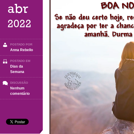
abr
2022
POSTADO POR
Anna Rebello
POSTADO EM
Dias da
Semana
DISCUSSÃO
Nenhum
em
comentário
BOA
NOITE