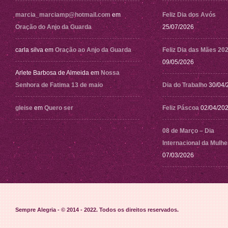
marcia_marciamp@hotmail.com
em
Feliz Dia dos Avós
Oração do Anjo da Guarda
25/07/2026
carla silva
em
Oração ao Anjo da Guarda
Feliz Dia das Mães 20
09/05/2026
Arlete Barbosa de Almeida
em
Nossa
Senhora de Fatima 13 de maio
Dia do Trabalho
30/04/
gleise
em
Quero ser
Feliz Páscoa
02/04/20
08 de Março – Dia
Internacional da Mulhe
07/03/2026
Sempre Alegria - © 2014 - 2022
. Todos os direitos reservados.