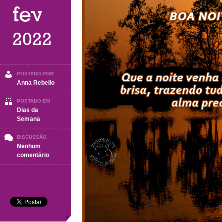
fev
2022
POSTADO POR
Anna Rebello
POSTADO EM
Dias da
Semana
DISCUSSÃO
Nenhum
em
comentário
BOA
NOITE