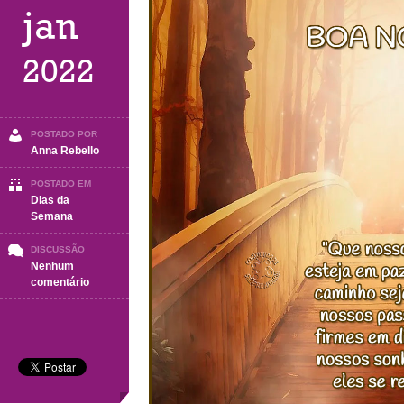
jan
2022
POSTADO POR
Anna Rebello
POSTADO EM
Dias da
Semana
DISCUSSÃO
Nenhum
em
comentário
BOA
NOITE