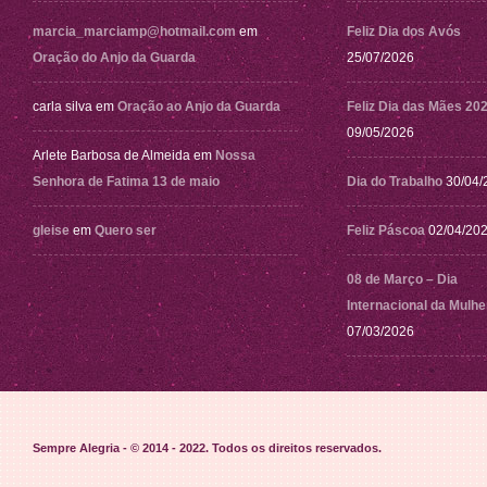
marcia_marciamp@hotmail.com
em
Feliz Dia dos Avós
Oração do Anjo da Guarda
25/07/2026
carla silva
em
Oração ao Anjo da Guarda
Feliz Dia das Mães 20
09/05/2026
Arlete Barbosa de Almeida
em
Nossa
Senhora de Fatima 13 de maio
Dia do Trabalho
30/04/
gleise
em
Quero ser
Feliz Páscoa
02/04/20
08 de Março – Dia
Internacional da Mulhe
07/03/2026
Sempre Alegria - © 2014 - 2022
. Todos os direitos reservados.