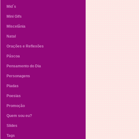
Mid´s
Mini Gifs
Miscelânia
Natal
Orações e Reflexões
Páscoa
Pensamento do Dia
Personagens
Piadas
Poesias
Promoção
Quem sou eu?
Slides
Tags