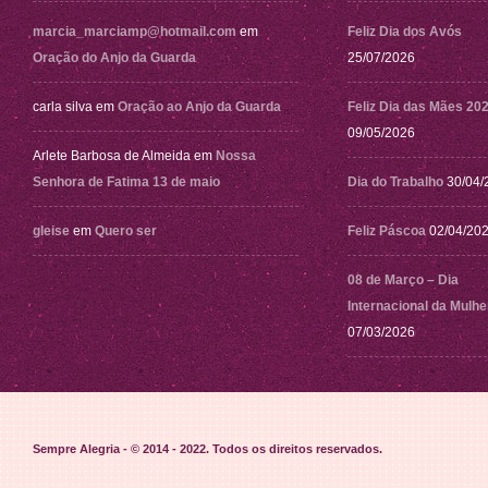
marcia_marciamp@hotmail.com
em
Feliz Dia dos Avós
Oração do Anjo da Guarda
25/07/2026
carla silva
em
Oração ao Anjo da Guarda
Feliz Dia das Mães 20
09/05/2026
Arlete Barbosa de Almeida
em
Nossa
Senhora de Fatima 13 de maio
Dia do Trabalho
30/04/
gleise
em
Quero ser
Feliz Páscoa
02/04/20
08 de Março – Dia
Internacional da Mulhe
07/03/2026
Sempre Alegria - © 2014 - 2022
. Todos os direitos reservados.