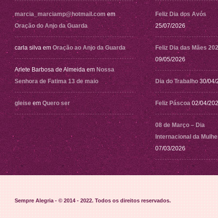
marcia_marciamp@hotmail.com
em
Feliz Dia dos Avós
Oração do Anjo da Guarda
25/07/2026
carla silva
em
Oração ao Anjo da Guarda
Feliz Dia das Mães 20
09/05/2026
Arlete Barbosa de Almeida
em
Nossa
Senhora de Fatima 13 de maio
Dia do Trabalho
30/04/
gleise
em
Quero ser
Feliz Páscoa
02/04/20
08 de Março – Dia
Internacional da Mulhe
07/03/2026
Sempre Alegria - © 2014 - 2022
. Todos os direitos reservados.