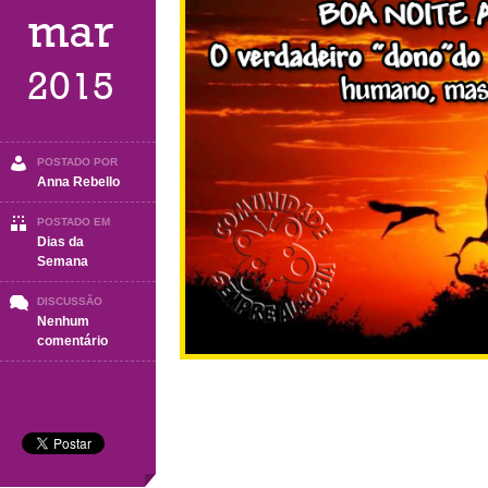
mar
2015
POSTADO POR
Anna Rebello
POSTADO EM
Dias da
Semana
DISCUSSÃO
Nenhum
em
comentário
Boa
Noite