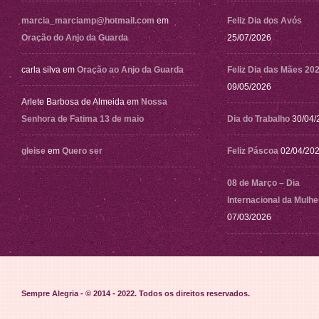
marcia_marciamp@hotmail.com
em
Feliz Dia dos Avós
Oração do Anjo da Guarda
25/07/2026
carla silva
em
Oração ao Anjo da Guarda
Feliz Dia das Mães 20
09/05/2026
Arlete Barbosa de Almeida
em
Nossa
Senhora de Fatima 13 de maio
Dia do Trabalho
30/04/
gleise
em
Quero ser
Feliz Páscoa
02/04/20
08 de Março – Dia
Internacional da Mulhe
07/03/2026
Sempre Alegria - © 2014 - 2022
. Todos os direitos reservados.