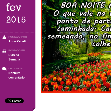
fev
2015
POSTADO POR
Anna Rebello
POSTADO EM
Dias da
Semana
DISCUSSÃO
Nenhum
em
comentário
Boa
Noite