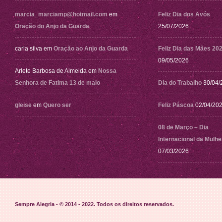
marcia_marciamp@hotmail.com
em
Feliz Dia dos Avós
Oração do Anjo da Guarda
25/07/2026
carla silva
em
Oração ao Anjo da Guarda
Feliz Dia das Mães 20
09/05/2026
Arlete Barbosa de Almeida
em
Nossa
Senhora de Fatima 13 de maio
Dia do Trabalho
30/04/
gleise
em
Quero ser
Feliz Páscoa
02/04/20
08 de Março – Dia
Internacional da Mulhe
07/03/2026
Sempre Alegria - © 2014 - 2022
. Todos os direitos reservados.