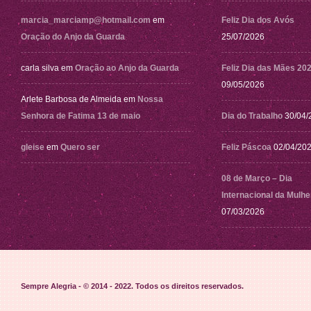
marcia_marciamp@hotmail.com
em
Feliz Dia dos Avós
Oração do Anjo da Guarda
25/07/2026
carla silva
em
Oração ao Anjo da Guarda
Feliz Dia das Mães 20
09/05/2026
Arlete Barbosa de Almeida
em
Nossa
Senhora de Fatima 13 de maio
Dia do Trabalho
30/04/
gleise
em
Quero ser
Feliz Páscoa
02/04/20
08 de Março – Dia
Internacional da Mulhe
07/03/2026
Sempre Alegria - © 2014 - 2022
. Todos os direitos reservados.