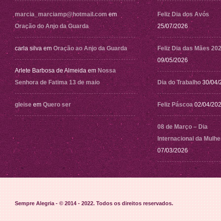
marcia_marciamp@hotmail.com
em
Feliz Dia dos Avós
Oração do Anjo da Guarda
25/07/2026
carla silva
em
Oração ao Anjo da Guarda
Feliz Dia das Mães 20
09/05/2026
Arlete Barbosa de Almeida
em
Nossa
Senhora de Fatima 13 de maio
Dia do Trabalho
30/04/
gleise
em
Quero ser
Feliz Páscoa
02/04/20
08 de Março – Dia
Internacional da Mulhe
07/03/2026
Sempre Alegria - © 2014 - 2022
. Todos os direitos reservados.