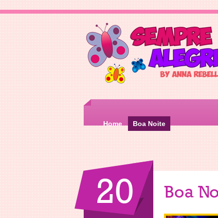
Home
Boa Noite
20
Boa No