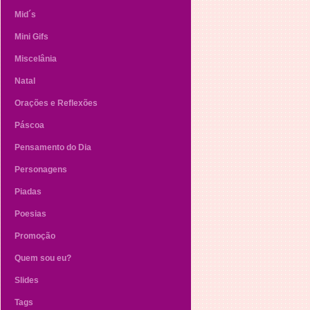
Mid´s
Mini Gifs
Miscelânia
Natal
Orações e Reflexões
Páscoa
Pensamento do Dia
Personagens
Piadas
Poesias
Promoção
Quem sou eu?
Slides
Tags