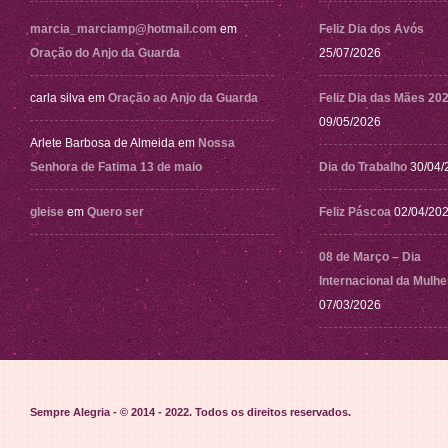
marcia_marciamp@hotmail.com
em
Feliz Dia dos Avós
Oração do Anjo da Guarda
25/07/2026
carla silva
em
Oração ao Anjo da Guarda
Feliz Dia das Mães 20
09/05/2026
Arlete Barbosa de Almeida
em
Nossa
Senhora de Fatima 13 de maio
Dia do Trabalho
30/04/
gleise
em
Quero ser
Feliz Páscoa
02/04/20
08 de Março – Dia
Internacional da Mulhe
07/03/2026
Sempre Alegria - © 2014 - 2022
. Todos os direitos reservados.