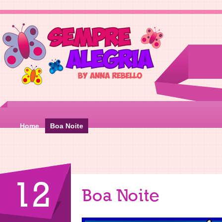
Home
Boa Noite
12
Boa Noite