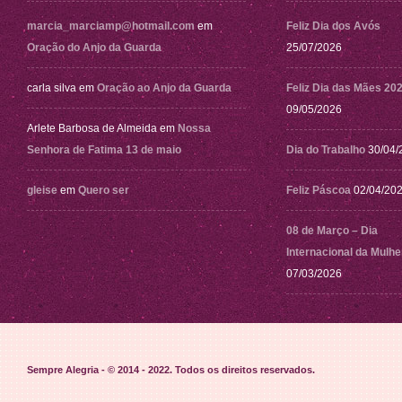
marcia_marciamp@hotmail.com
em
Feliz Dia dos Avós
Oração do Anjo da Guarda
25/07/2026
carla silva
em
Oração ao Anjo da Guarda
Feliz Dia das Mães 20
09/05/2026
Arlete Barbosa de Almeida
em
Nossa
Senhora de Fatima 13 de maio
Dia do Trabalho
30/04/
gleise
em
Quero ser
Feliz Páscoa
02/04/20
08 de Março – Dia
Internacional da Mulhe
07/03/2026
Sempre Alegria - © 2014 - 2022
. Todos os direitos reservados.