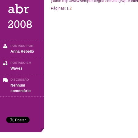
[audio:http://www.semprealegria.com/blog/wp-cont
abr
Páginas:
1
2
2008
POSTADO POR
Anna Rebello
POSTADO EM
Waves
DISCUSSÃO
Nenhum
em
comentário
Blaze
Away
(André
Rieu)