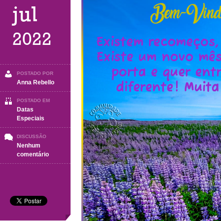
jul
2022
POSTADO POR
Anna Rebello
POSTADO EM
Datas
Especiais
DISCUSSÃO
Nenhum
em
comentário
Bem-
Vindo
AGOSTO