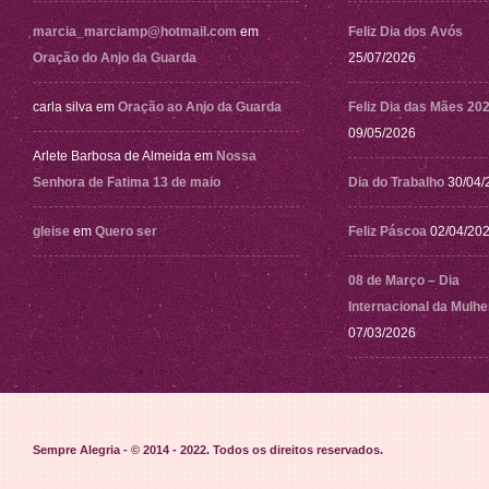
marcia_marciamp@hotmail.com
em
Feliz Dia dos Avós
Oração do Anjo da Guarda
25/07/2026
carla silva
em
Oração ao Anjo da Guarda
Feliz Dia das Mães 20
09/05/2026
Arlete Barbosa de Almeida
em
Nossa
Senhora de Fatima 13 de maio
Dia do Trabalho
30/04/
gleise
em
Quero ser
Feliz Páscoa
02/04/20
08 de Março – Dia
Internacional da Mulhe
07/03/2026
Sempre Alegria - © 2014 - 2022
. Todos os direitos reservados.