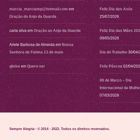
marcia_marciamp@hotmail.com
em
Feliz Dia dos Avós
Oração do Anjo da Guarda
25/07/2026
carla silva
em
Oração ao Anjo da Guarda
Feliz Dia das Mães 20
09/05/2026
Arlete Barbosa de Almeida
em
Nossa
Senhora de Fatima 13 de maio
Dia do Trabalho
30/04/
gleise
em
Quero ser
Feliz Páscoa
02/04/20
08 de Março – Dia
Internacional da Mulhe
07/03/2026
Sempre Alegria - © 2014 - 2022
. Todos os direitos reservados.