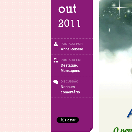
out
2011
POSTADO POR
Anna Rebello
POSTADO EM
Destaque
,
Mensagens
DISCUSSÃO
Nenhum
em
comentário
Atitude
Mental