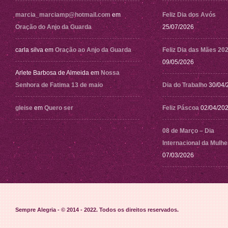
marcia_marciamp@hotmail.com
em
Feliz Dia dos Avós
Oração do Anjo da Guarda
25/07/2026
carla silva
em
Oração ao Anjo da Guarda
Feliz Dia das Mães 20
09/05/2026
Arlete Barbosa de Almeida
em
Nossa
Senhora de Fatima 13 de maio
Dia do Trabalho
30/04/
gleise
em
Quero ser
Feliz Páscoa
02/04/20
08 de Março – Dia
Internacional da Mulhe
07/03/2026
Sempre Alegria - © 2014 - 2022
. Todos os direitos reservados.