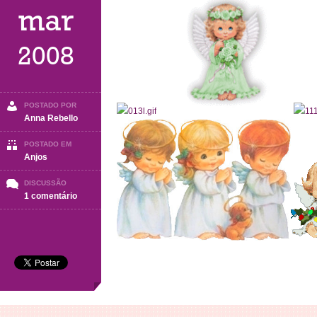
mar
2008
POSTADO POR
Anna Rebello
POSTADO EM
Anjos
DISCUSSÃO
em
1 comentário
Anjos
(parte
3)