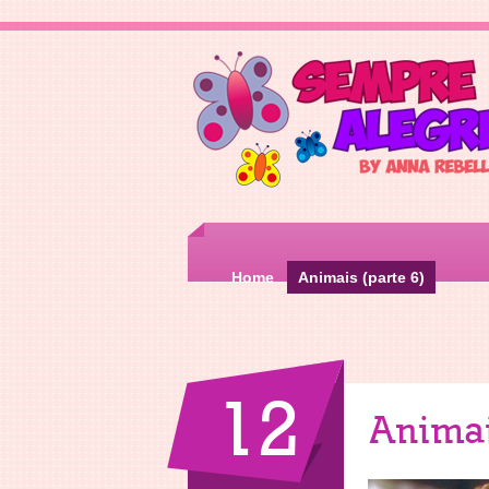
Home
Animais (parte 6)
12
Animai