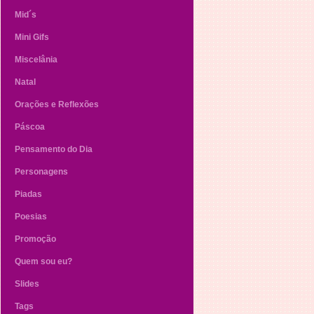
Mid´s
Mini Gifs
Miscelânia
Natal
Orações e Reflexões
Páscoa
Pensamento do Dia
Personagens
Piadas
Poesias
Promoção
Quem sou eu?
Slides
Tags