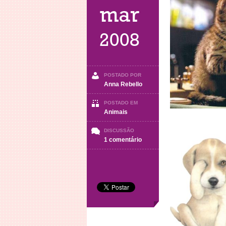
mar
2008
POSTADO POR
Anna Rebello
POSTADO EM
Animais
DISCUSSÃO
em
1 comentário
Animais
(parte
6)