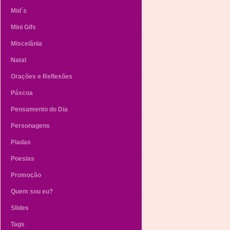
Mid´s
Mini Gifs
Miscelânia
Natal
Orações e Reflexões
Páscoa
Pensamento do Dia
Personagens
Piadas
Poesias
Promoção
Quem sou eu?
Slides
Tags