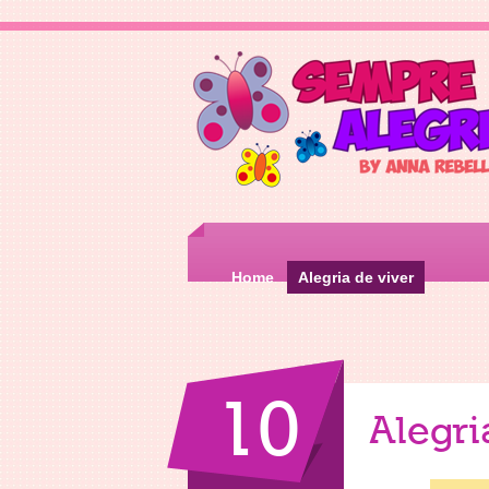
Home
Alegria de viver
10
Alegri