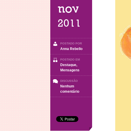
nov
2011
POSTADO POR
Anna Rebello
POSTADO EM
Destaque
,
Mensagens
DISCUSSÃO
Nenhum
em
comentário
Alegria
de
viver