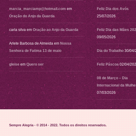
marcia_marciamp@hotmail.com
em
Feliz Dia dos Avós
Oração do Anjo da Guarda
25/07/2026
carla silva
em
Oração ao Anjo da Guarda
Feliz Dia das Mães 20
09/05/2026
Arlete Barbosa de Almeida
em
Nossa
Senhora de Fatima 13 de maio
Dia do Trabalho
30/04/
gleise
em
Quero ser
Feliz Páscoa
02/04/20
08 de Março – Dia
Internacional da Mulhe
07/03/2026
Sempre Alegria - © 2014 - 2022
. Todos os direitos reservados.