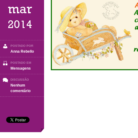
mar
2014
POSTADO POR
Anna Rebello
POSTADO EM
Mensagens
DISCUSSÃO
Nenhum
em
comentário
A
melhor
oração