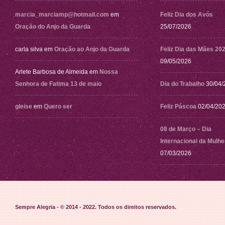
marcia_marciamp@hotmail.com
em
Feliz Dia dos Avós
Oração do Anjo da Guarda
25/07/2026
carla silva
em
Oração ao Anjo da Guarda
Feliz Dia das Mães 20
09/05/2026
Arlete Barbosa de Almeida
em
Nossa
Senhora de Fatima 13 de maio
Dia do Trabalho
30/04/
gleise
em
Quero ser
Feliz Páscoa
02/04/20
08 de Março – Dia
Internacional da Mulhe
07/03/2026
Sempre Alegria - © 2014 - 2022
. Todos os direitos reservados.