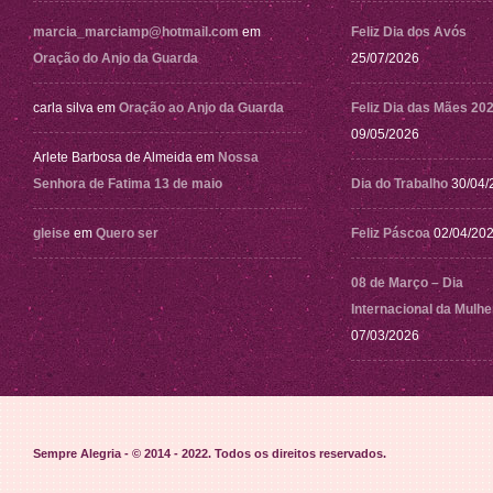
marcia_marciamp@hotmail.com
em
Feliz Dia dos Avós
Oração do Anjo da Guarda
25/07/2026
carla silva
em
Oração ao Anjo da Guarda
Feliz Dia das Mães 20
09/05/2026
Arlete Barbosa de Almeida
em
Nossa
Senhora de Fatima 13 de maio
Dia do Trabalho
30/04/
gleise
em
Quero ser
Feliz Páscoa
02/04/20
08 de Março – Dia
Internacional da Mulhe
07/03/2026
Sempre Alegria - © 2014 - 2022
. Todos os direitos reservados.