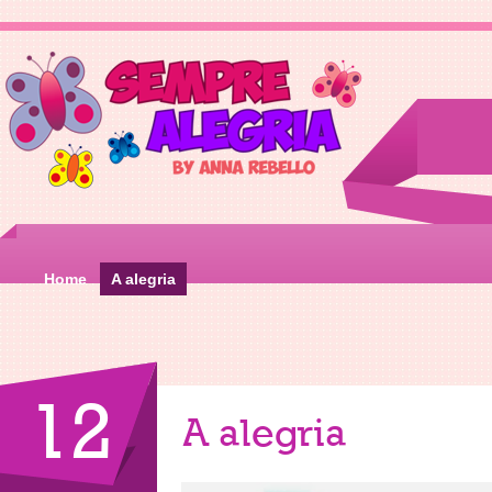
Home
A alegria
12
A alegria