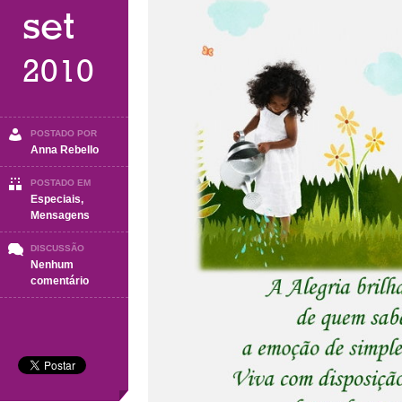
set
2010
POSTADO POR
Anna Rebello
POSTADO EM
Especiais
,
Mensagens
DISCUSSÃO
Nenhum
em
comentário
A
alegria