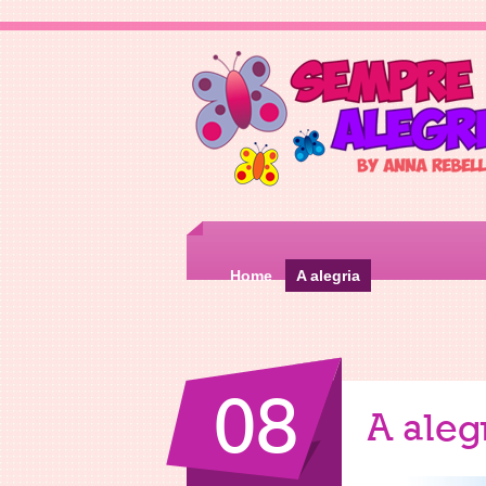
Home
A alegria
08
A aleg