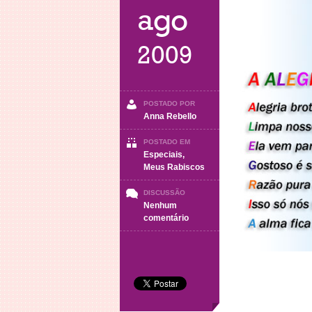
ago
2009
POSTADO POR
Anna Rebello
POSTADO EM
Especiais
,
Meus Rabiscos
DISCUSSÃO
Nenhum
em
comentário
A
alegria