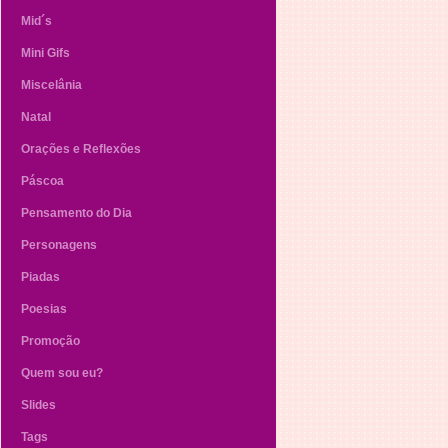
Mid´s
Mini Gifs
Miscelânia
Natal
Orações e Reflexões
Páscoa
Pensamento do Dia
Personagens
Piadas
Poesias
Promoção
Quem sou eu?
Slides
Tags