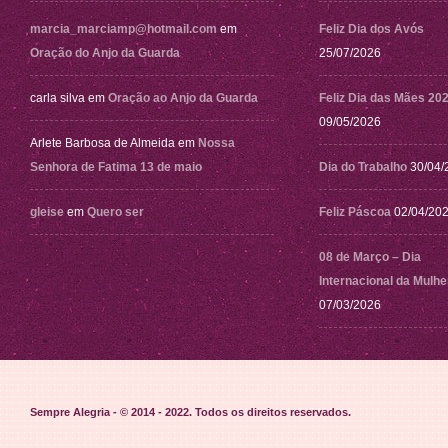
marcia_marciamp@hotmail.com
em
Feliz Dia dos Avós
Oração do Anjo da Guarda
25/07/2026
carla silva
em
Oração ao Anjo da Guarda
Feliz Dia das Mães 20
09/05/2026
Arlete Barbosa de Almeida
em
Nossa
Senhora de Fatima 13 de maio
Dia do Trabalho
30/04/
gleise
em
Quero ser
Feliz Páscoa
02/04/20
08 de Março – Dia
Internacional da Mulhe
07/03/2026
Sempre Alegria - © 2014 - 2022
. Todos os direitos reservados.