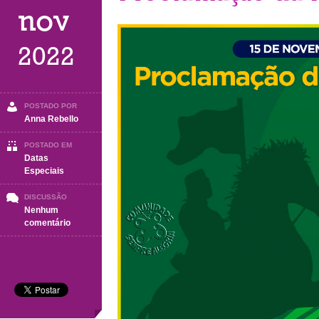
nov
2022
POSTADO POR
Anna Rebello
POSTADO EM
Datas
Especiais
DISCUSSÃO
Nenhum
em
comentário
15
de
Novembro
–
Proclamação
da
República