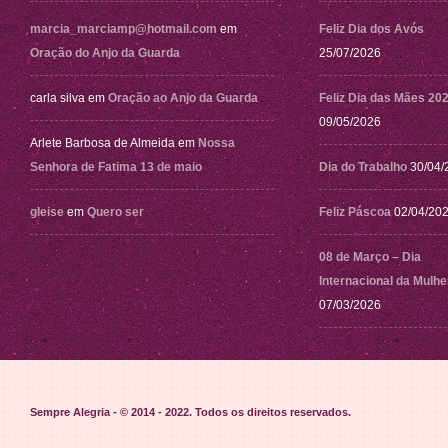
marcia_marciamp@hotmail.com
em
Feliz Dia dos Avós
Oração do Anjo da Guarda
25/07/2026
carla silva
em
Oração ao Anjo da Guarda
Feliz Dia das Mães 20
09/05/2026
Arlete Barbosa de Almeida
em
Nossa
Senhora de Fatima 13 de maio
Dia do Trabalho
30/04/
gleise
em
Quero ser
Feliz Páscoa
02/04/20
08 de Março – Dia
Internacional da Mulhe
07/03/2026
Sempre Alegria - © 2014 - 2022
. Todos os direitos reservados.